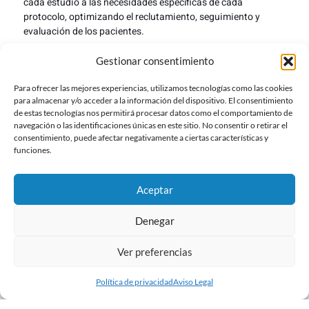
cada estudio a las necesidades específicas de cada
protocolo, optimizando el reclutamiento, seguimiento y
evaluación de los pacientes.
Diseño y gestión integral de estudios oftalmológicos
Gestionar consentimiento
Amplio conocimiento de patologías oculares
Para ofrecer las mejores experiencias, utilizamos tecnologías como las cookies
para almacenar y/o acceder a la información del dispositivo. El consentimiento
Optimización de procesos clínicos y operativos
de estas tecnologías nos permitirá procesar datos como el comportamiento de
navegación o las identificaciones únicas en este sitio. No consentir o retirar el
Investigación eficiente y centrada en el paciente
consentimiento, puede afectar negativamente a ciertas características y
funciones.
Conoce nuestros proyectos
Aceptar
Denegar
Ver preferencias
Política de privacidad
Aviso Legal