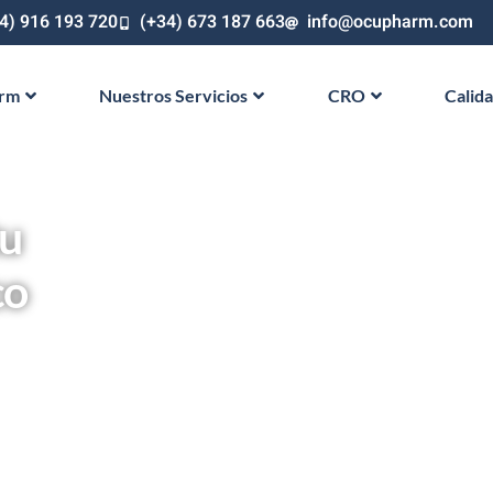
4) 916 193 720
(+34) 673 187 663
info@ocupharm.com
arm
Nuestros Servicios
CRO
Calid
tu
co
de investigación clínica en