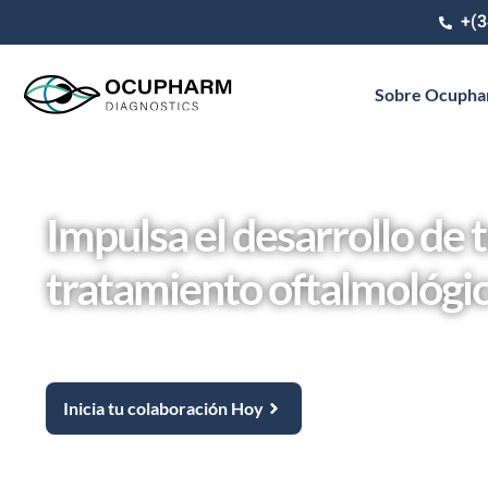
+(3
Sobre Ocuph
Impulsa el desarrollo de 
tratamiento oftalmológi
Asóciate con un proveedor líder en soluciones globales 
oftalmología.
Inicia tu colaboración Hoy