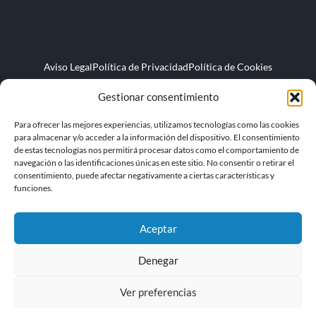
Aviso Legal
Política de Privacidad
Política de Cookies
Gestionar consentimiento
Para ofrecer las mejores experiencias, utilizamos tecnologías como las cookies
para almacenar y/o acceder a la información del dispositivo. El consentimiento
de estas tecnologías nos permitirá procesar datos como el comportamiento de
navegación o las identificaciones únicas en este sitio. No consentir o retirar el
Ocupharm Diagnostics S.L. 2026 © Todos Los derechos Reservados
consentimiento, puede afectar negativamente a ciertas características y
funciones.
Aceptar
Denegar
Designed with
by
Optonity.com
Ver preferencias
English
(
Inglés
)
Español